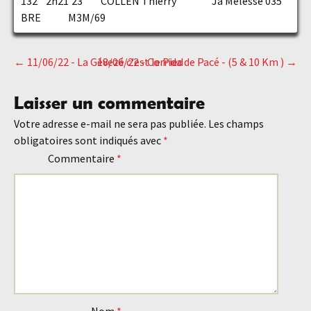
132 2h21'23'' COLLEN Thierry Ja Melesse 035
BRE M3M/69
←
11/06/22 - La Gévezé c'est le Pied
18/06/22 - Corrida de Pacé - (5 & 10 Km )
→
Navigation
Laisser un commentaire
des
Votre adresse e-mail ne sera pas publiée.
Les champs
obligatoires sont indiqués avec
*
articles
Commentaire
*