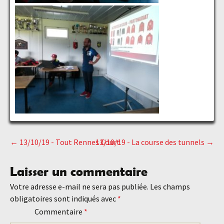
←
13/10/19 - Tout Rennes Court
13/10/19 - La course des tunnels
→
Navigation
Laisser un commentaire
des
Votre adresse e-mail ne sera pas publiée.
Les champs
obligatoires sont indiqués avec
*
articles
Commentaire
*