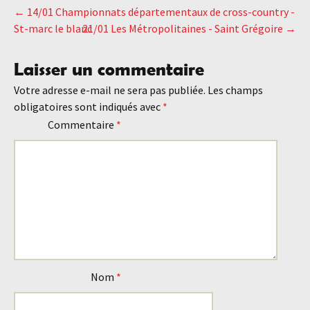
←
14/01 Championnats départementaux de cross-country -
Navigation
St-marc le blanc
21/01 Les Métropolitaines - Saint Grégoire
→
des
Laisser un commentaire
Votre adresse e-mail ne sera pas publiée.
Les champs
articles
obligatoires sont indiqués avec
*
Commentaire
*
Nom
*