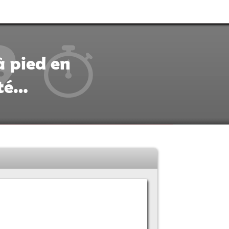
à pied en
ité…