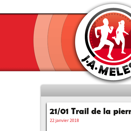
Aller
au
contenu
21/01 Trail de la pie
principal
22 janvier 2018