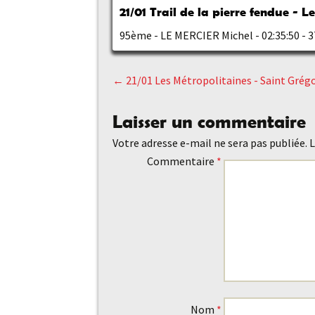
21/01 Trail de la pierre fendue - L
95ème - LE MERCIER Michel - 02:35:50 -
←
21/01 Les Métropolitaines - Saint Grég
Navigation
Laisser un commentaire
des
Votre adresse e-mail ne sera pas publiée.
L
Commentaire
*
articles
Nom
*