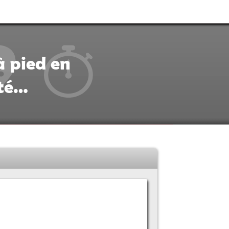
à pied en
ité…