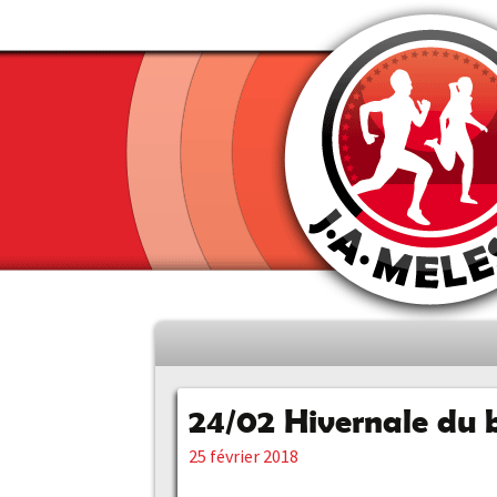
Aller
au
contenu
24/02 Hivernale du 
principal
25 février 2018