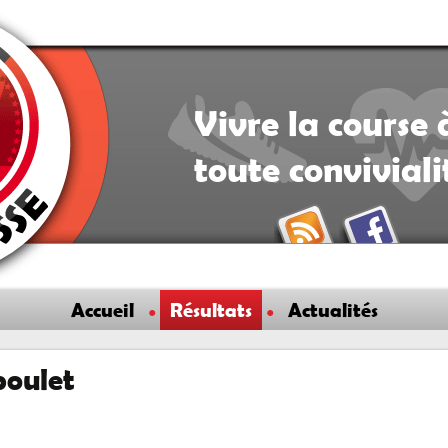
Vivre la course 
toute convivial
Accueil
Résultats
Actualités
boulet