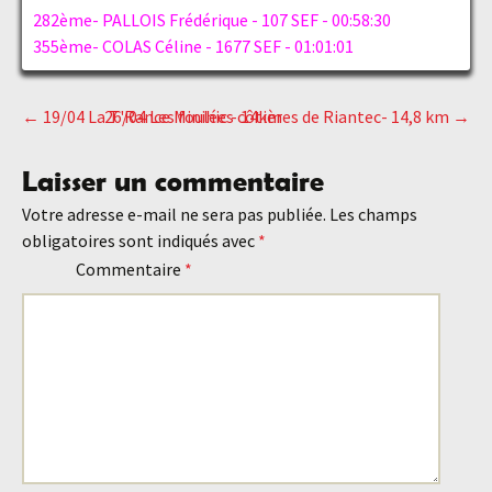
282ème- PALLOIS Frédérique - 107 SEF - 00:58:30
355ème- COLAS Céline - 1677 SEF - 01:01:01
←
19/04 La T'Rance Minihic - 14km
26/04 Les foulées côtières de Riantec- 14,8 km
→
Navigation
Laisser un commentaire
des
Votre adresse e-mail ne sera pas publiée.
Les champs
obligatoires sont indiqués avec
*
articles
Commentaire
*