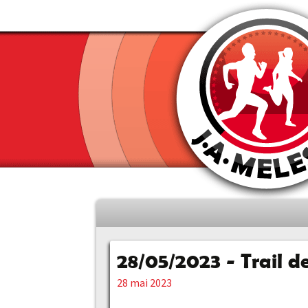
Aller
au
contenu
28/05/2023 - Trail d
principal
28 mai 2023