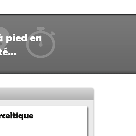
à pied en
ité…
rceltique