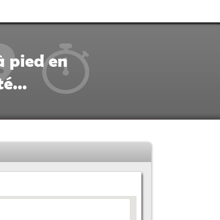
à pied en
ité…