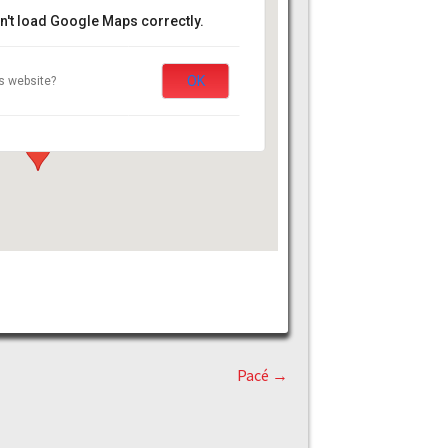
n't load Google Maps correctly.
e sur erdre (stade)
OK
s website?
 grolle - La Chapelle sur erdre
s
Pacé
→