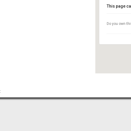
This page ca
La chapell
Do you own thi
stade de la
Événement
t