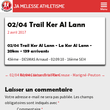
02/04 Trail Ker Al Lann
2 avril 2017
02/04
Trail Ker Al Lann - La Ker Al Lann -
20km - 139 arrivants
43ème - DESMAS Arnaud - 02:09:10 - 16ème SEH
←
02/04 Rennes Urban Trail 7km
02/04 Course de la Rue Creuse - Marigné-Peuton
→
Navigation
Laisser un commentaire
des
Votre adresse e-mail ne sera pas publiée.
Les champs
obligatoires sont indiqués avec
*
articles
Commentaire
*