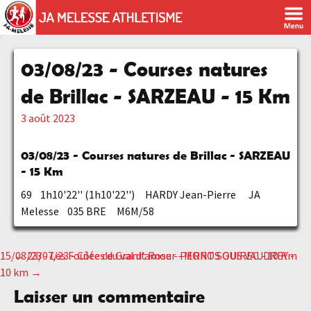
03/08/23 - Courses natures
de Brillac - SARZEAU - 15 Km
3 août 2023
03/08/23 - Courses natures de Brillac - SARZEAU
- 15 Km
69 1h10'22'' (1h10'22'') HARDY Jean-Pierre JA
Melesse 035 BRE M6M/58
15/08/23 - Les Foulées du val d'amour - MONT SOUS VAUDREY -
←
23/07/23 - Côte de Granit Rose - PERROS GUIREC - 10 Km
Navigation
10 km
→
Laisser un commentaire