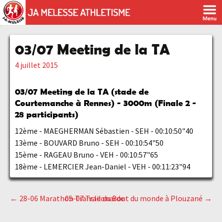
03/07 Meeting de la TA
4 juillet 2015
03/07
Meeting de la TA (stade de
Courtemanche à Rennes) - 3000m (Finale 2 -
28 participants)
12ème - MAEGHERMAN Sébastien - SEH - 00:10:50"40
13ème - BOUVARD Bruno - SEH - 00:10:54"50
15ème - RAGEAU Bruno - VEH - 00:10:57"65
18ème - LEMERCIER Jean-Daniel - VEH - 00:11:23"94
←
28-06 Marathon Transleonarde
05-07 Trail du Bout du monde à Plouzané
→
Navigation