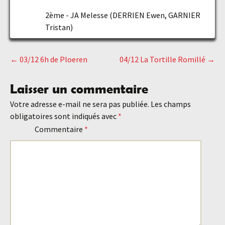
2ème - JA Melesse (DERRIEN Ewen, GARNIER
Tristan)
←
03/12 6h de Ploeren
04/12 La Tortille Romillé
→
Navigation
Laisser un commentaire
des
Votre adresse e-mail ne sera pas publiée.
Les champs
obligatoires sont indiqués avec
*
articles
Commentaire
*