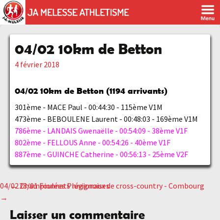
04/02 10km de Betton
4 février 2018
04/02 10km de Betton (1194 arrivants)
301ème - MACE Paul - 00:44:30 - 115ème V1M
473ème - BEBOULENE Laurent - 00:48:03 - 169ème V1M
786ème - LANDAIS Gwenaëlle - 00:54:09 - 38ème V1F
802ème - FELLOUS Anne - 00:54:26 - 40ème V1F
887ème - GUINCHE Catherine - 00:56:13 - 25ème V2F
04/02 Championnats régionaux de cross-country - Combourg
←
28/01 Foulées Pluvignoises
Navigation
→
Laisser un commentaire