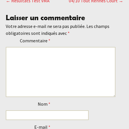
←
Résultats Test VMA
04/10 Tout Rennes Court
→
Navigation
Laisser un commentaire
des
Votre adresse e-mail ne sera pas publiée.
Les champs
obligatoires sont indiqués avec
*
articles
Commentaire
*
Nom
*
E-mail
*