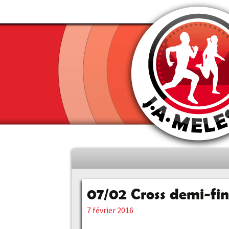
Aller
au
contenu
07/02 Cross demi-fin
principal
7 février 2016