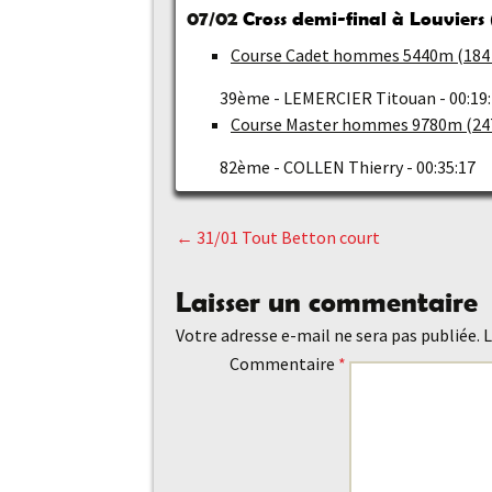
07/02
Cross demi-final à Louviers 
Course Cadet hommes 5440m (184 
39ème - LEMERCIER Titouan - 00:19:2
Course Master hommes 9780m (247
82ème - COLLEN Thierry - 00:35:17
←
31/01 Tout Betton court
Navigation
Laisser un commentaire
des
Votre adresse e-mail ne sera pas publiée.
L
Commentaire
*
articles