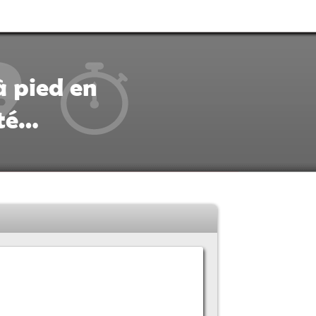
à pied en
ité…