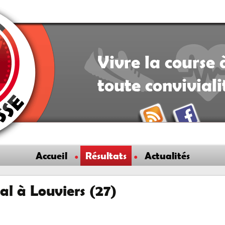
Vivre la course 
toute convivial
Accueil
Résultats
Actualités
al à Louviers (27)