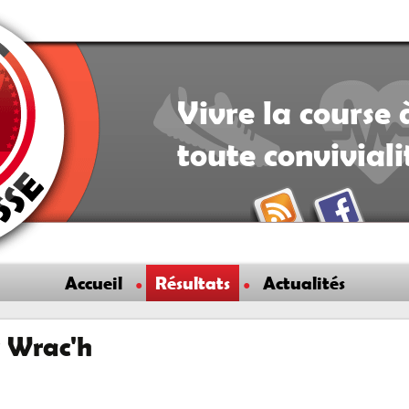
Vivre la course 
toute convivial
Accueil
Résultats
Actualités
r Wrac'h