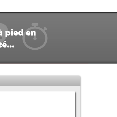
à pied en
ité…