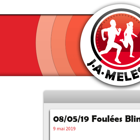
Aller
au
contenu
08/05/19 Foulées Blin
principal
9 mai 2019