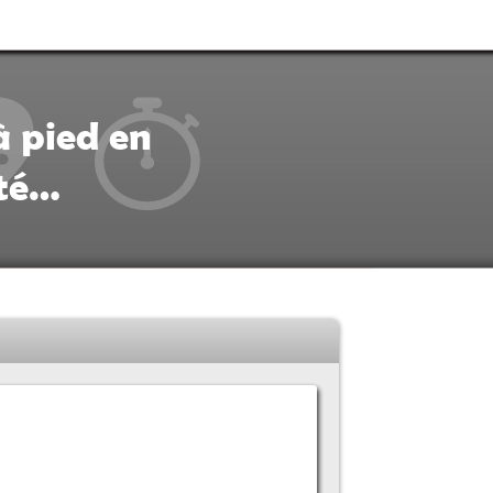
à pied en
ité…