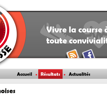
Vivre la course 
toute convivial
Accueil
Résultats
Actualités
oises