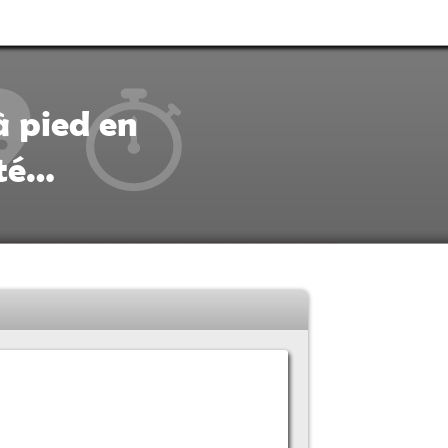
à pied en
ité…