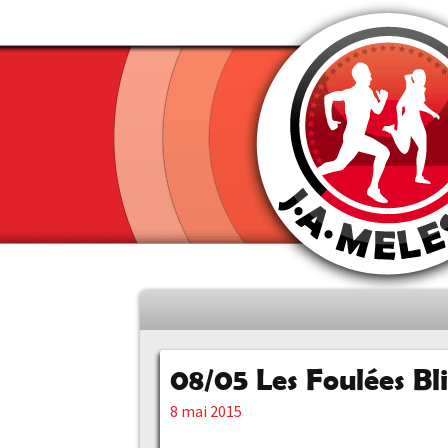
Aller
au
contenu
08/05 Les Foulées Bli
principal
8 mai 2015