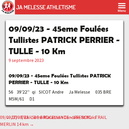
09/09/23 - 45eme Foulées
Tullistes PATRICK PERRIER -
TULLE - 10 Km
9 septembre 2023
09/09/23 - 45eme Foulées Tullistes PATRICK
PERRIER - TULLE - 10 Km
56 39'22'' qi SICOT Andre Ja Melesse 035 BRE
M5M/61 D1
09/09/23 - TRAIL DE BROCELIANDE - IFFENDIC - TRAIL
←
27/08/23 - Semi-Marathon Cancale-St Malo
Navigation
MERLIN 14 km
→