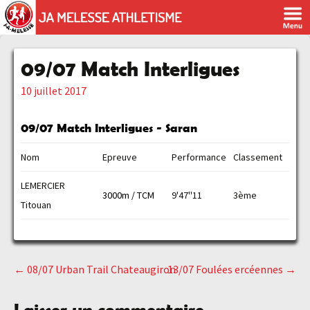
09/07 Match Interligues
10 juillet 2017
09/07 Match Interligues - Saran
Nom
Epreuve
Performance
Classement
LEMERCIER
3000m / TCM
9'47''11
3ème
Titouan
←
08/07 Urban Trail Chateaugiron
13/07 Foulées ercéennes
→
Navigation
Laisser un commentaire