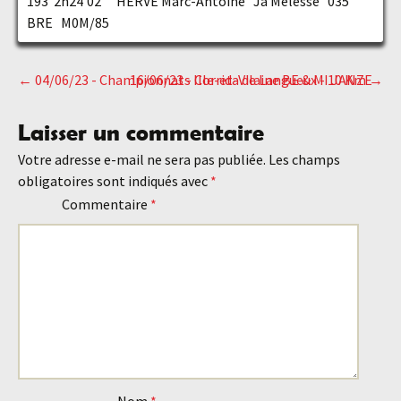
193 2h24'02'' HERVE Marc-Antoine Ja Melesse 035
BRE M0M/85
←
04/06/23 - Championnats Ille-et-Vilaine BE & MI JANZE
16/06/23 - Corrida de Langueux - 10 Km
→
Navigation
Laisser un commentaire
des
Votre adresse e-mail ne sera pas publiée.
Les champs
obligatoires sont indiqués avec
*
articles
Commentaire
*