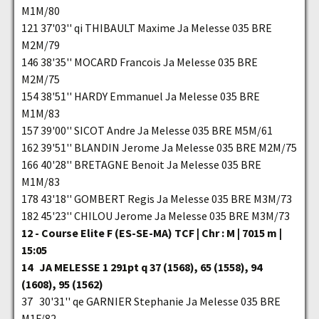
M1M/80
121 37'03'' qi THIBAULT Maxime Ja Melesse 035 BRE
M2M/79
146 38'35'' MOCARD Francois Ja Melesse 035 BRE
M2M/75
154 38'51'' HARDY Emmanuel Ja Melesse 035 BRE
M1M/83
157 39'00'' SICOT Andre Ja Melesse 035 BRE M5M/61
162 39'51'' BLANDIN Jerome Ja Melesse 035 BRE M2M/75
166 40'28'' BRETAGNE Benoit Ja Melesse 035 BRE
M1M/83
178 43'18'' GOMBERT Regis Ja Melesse 035 BRE M3M/73
182 45'23'' CHILOU Jerome Ja Melesse 035 BRE M3M/73
12 - Course Elite F (ES-SE-MA) TCF | Chr : M | 7015 m |
15:05
14 JA MELESSE 1 291pt q 37 (1568), 65 (1558), 94
(1608), 95 (1562)
37 30'31'' qe GARNIER Stephanie Ja Melesse 035 BRE
M1F/82