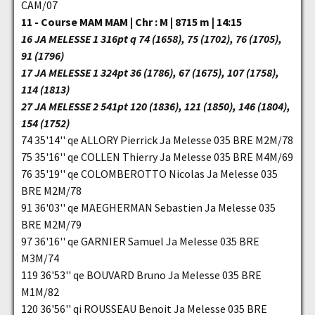
CAM/07
11 - Course MAM MAM | Chr : M | 8715 m | 14:15
16 JA MELESSE 1 316pt q 74 (1658), 75 (1702), 76 (1705),
91 (1796)
17 JA MELESSE 1 324pt 36 (1786), 67 (1675), 107 (1758),
114 (1813)
27 JA MELESSE 2 541pt 120 (1836), 121 (1850), 146 (1804),
154 (1752)
74 35'14'' qe ALLORY Pierrick Ja Melesse 035 BRE M2M/78
75 35'16'' qe COLLEN Thierry Ja Melesse 035 BRE M4M/69
76 35'19'' qe COLOMBEROTTO Nicolas Ja Melesse 035
BRE M2M/78
91 36'03'' qe MAEGHERMAN Sebastien Ja Melesse 035
BRE M2M/79
97 36'16'' qe GARNIER Samuel Ja Melesse 035 BRE
M3M/74
119 36'53'' qe BOUVARD Bruno Ja Melesse 035 BRE
M1M/82
120 36'56'' qi ROUSSEAU Benoit Ja Melesse 035 BRE