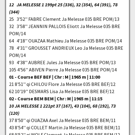
12 JA MELESSE 1 199pt 25 (336), 32 (354), 64 (391), 78
(344)
25 3'52'' FABRE Clement Ja Melesse 035 BRE POM/13
32 3'58'' JEANNIN PALLOIS Eliott Ja Melesse 035 BRE
POM/14
64 4'18'' OUAZAA Mathieu Ja Melesse 035 BRE POM/14
78 4'31'' GROUSSET ANDRIEUX Leo Ja Melesse 035 BRE
POM/14
93 4'38'' AUBREE Jules Ja Melesse 035 BRE POM/13
105 4'56'' ABIVEN Pierre Ja Melesse 035 BRE POM/14
01 - Course BEF BEF | Chr : M | 1965 m | 11:00
21 8'51'' qi CHILOU Flore Ja Melesse 035 BRE BEF/12
62 10'19'' DESMARS Lisa Ja Melesse 035 BRE BEF/12
02 - Course BEM BEM | Chr : M | 1965 m | 11:15
10 JA MELESSE 1 221pt 37 (167), 43 (104), 68 (192), 73
(120)
37 8'50'' qi OUAZAA Axel Ja Melesse 035 BRE BEM/11
43 8'54'' qi COLLET Martin Ja Melesse 035 BRE BEM/11
68 9'52'' qi WOLF Clement Ja Melesse 035 BRE BEM/12