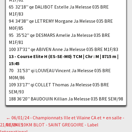
65 32'18'' qe DALIBOT Estelle Ja Melesse 035 BRE
M1F/83
94 34'38'' qe LETREMY Morgane Ja Melesse 035 BRE
M0F/85
95 35'52'' qe DESMARS Amelie Ja Melesse 035 BRE
M1F/81
100 37'31'' qe ABIVEN Anne Ja Melesse 035 BRE M1F/83
13 - Course Elite H (ES-SE-M0) TCM | Chr : M | 8715 m |
15:45
70 31'53'' qi LOUVEAU Vincent Ja Melesse 035 BRE
M0M/86
109 33'17'' qi COLLET Thomas Ja Melesse 035 BRE
SEM/93
188 36'20'' BAUDOUIN Killian Ja Melesse 035 BRE SEM/98
←
06/01/24 - Championnats Ille et Vilaine CA et + en salle -
Navigation
21/01/24 - 10KM BLOT - SAINT GREGOIRE - Label
RENNES
International
→