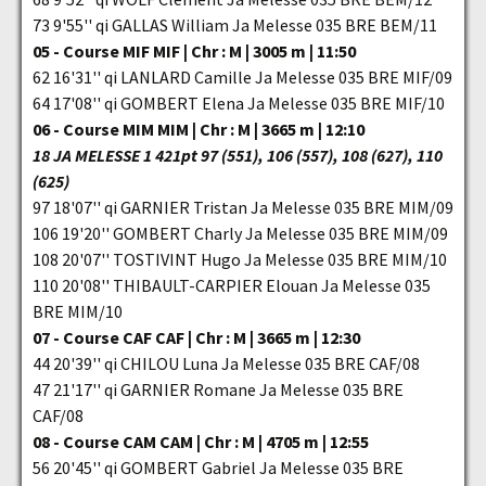
73 9'55'' qi GALLAS William Ja Melesse 035 BRE BEM/11
05 - Course MIF MIF | Chr : M | 3005 m | 11:50
62 16'31'' qi LANLARD Camille Ja Melesse 035 BRE MIF/09
64 17'08'' qi GOMBERT Elena Ja Melesse 035 BRE MIF/10
06 - Course MIM MIM | Chr : M | 3665 m | 12:10
18 JA MELESSE 1 421pt 97 (551), 106 (557), 108 (627), 110
(625)
97 18'07'' qi GARNIER Tristan Ja Melesse 035 BRE MIM/09
106 19'20'' GOMBERT Charly Ja Melesse 035 BRE MIM/09
108 20'07'' TOSTIVINT Hugo Ja Melesse 035 BRE MIM/10
110 20'08'' THIBAULT-CARPIER Elouan Ja Melesse 035
BRE MIM/10
07 - Course CAF CAF | Chr : M | 3665 m | 12:30
44 20'39'' qi CHILOU Luna Ja Melesse 035 BRE CAF/08
47 21'17'' qi GARNIER Romane Ja Melesse 035 BRE
CAF/08
08 - Course CAM CAM | Chr : M | 4705 m | 12:55
56 20'45'' qi GOMBERT Gabriel Ja Melesse 035 BRE