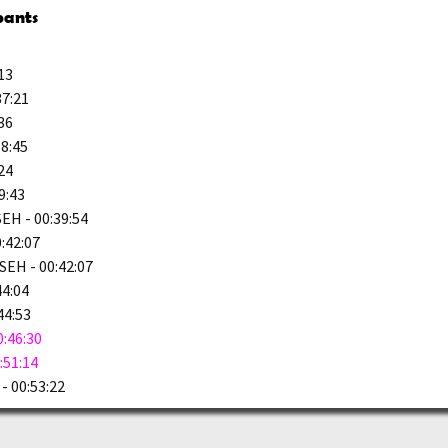
pants
13
7:21
36
8:45
24
9:43
H - 00:39:54
:42:07
EH - 00:42:07
44:04
44:53
:46:30
:51:14
 00:53:22