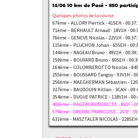
14/06
10 km de Pacé - 880 partici
Quelques photos de la course
67ème – ALLORY Pierrick - 41SEH - 00:37:
71ème – BERHAULT Arnaud - 18V1H - 00:3
76ème – GENEVE Nicolas - 22V1H - 00:37:
115ème – PLUCHON Johan - 65SEH - 00:3
144ème – RAGEAU Bruno - 49V1H - 00:39:
159ème – BOUVARD Bruno - 80SEH - 00:3
164ème – COLOMBEROTTO Nicolas - 84SE
255ème – BOUSSARD Tanguy - 93V1H - 00
256ème – MAEGHERMAN Sébastien - 120S
327ème – BAUDOUIN Killian - 3CAH - 00:
354ème – DUGUE PATRICE - 128V1H - 00:
400ème – RAGEAU BENEDICTE - 8V1F - 00
574ème - GREHAL FRANCOISE - 2V3F - 00
631ème - MASZTALER NICOLAS - 228SEH -