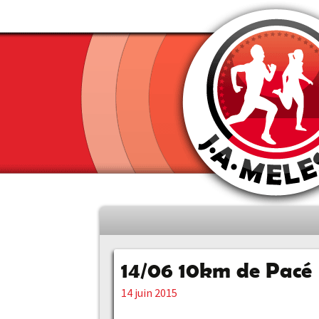
Aller
au
contenu
14/06 10km de Pacé
principal
14 juin 2015