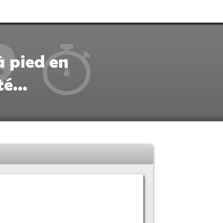
à pied en
ité…