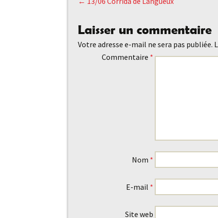
←
13/06 Corrida de Langueux
Navigation
Laisser un commentaire
des
Votre adresse e-mail ne sera pas publiée.
L
Commentaire
*
articles
Nom
*
E-mail
*
Site web