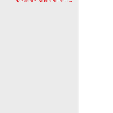
14/06 Semi Marathon Ploermel
→