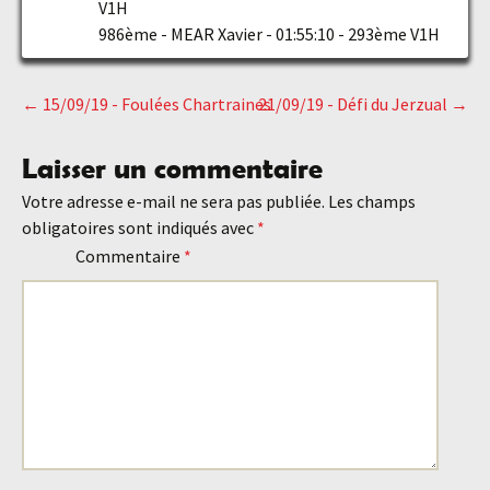
V1H
986ème - MEAR Xavier - 01:55:10 - 293ème V1H
←
15/09/19 - Foulées Chartraines
21/09/19 - Défi du Jerzual
→
Navigation
Laisser un commentaire
des
Votre adresse e-mail ne sera pas publiée.
Les champs
obligatoires sont indiqués avec
*
articles
Commentaire
*