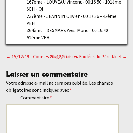
167ème - LOUVEAU Vincent - 00:16:50 - 101ème
SEH - QI
237ème - JEANNIN Olivier - 00:17:36 - 42ème
VEH
364ème - DESMARS Yves-Marie - 00:19:40 -
92ème VEH
←
15/12/19 - Courses Guignenaises
22/12/19 - Les Foulées du Père Noel
→
Navigation
Laisser un commentaire
des
Votre adresse e-mail ne sera pas publiée.
Les champs
obligatoires sont indiqués avec
*
articles
Commentaire
*