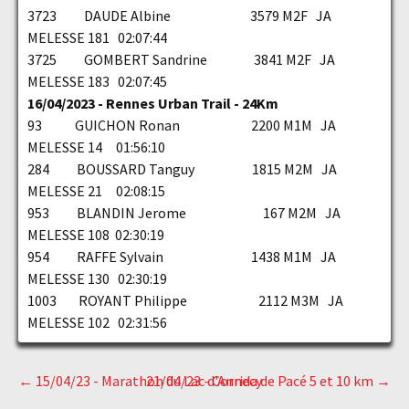
3723 DAUDE Albine 3579 M2F JA
MELESSE 181 02:07:44
3725 GOMBERT Sandrine 3841 M2F JA
MELESSE 183 02:07:45
16/04/2023 - Rennes Urban Trail - 24Km
93 GUICHON Ronan 2200 M1M JA
MELESSE 14 01:56:10
284 BOUSSARD Tanguy 1815 M2M JA
MELESSE 21 02:08:15
953 BLANDIN Jerome 167 M2M JA
MELESSE 108 02:30:19
954 RAFFE Sylvain 1438 M1M JA
MELESSE 130 02:30:19
1003 ROYANT Philippe 2112 M3M JA
MELESSE 102 02:31:56
←
15/04/23 - Marathon du Lac d'Annecy
21/04/23 - Corrida de Pacé 5 et 10 km
→
Navigation