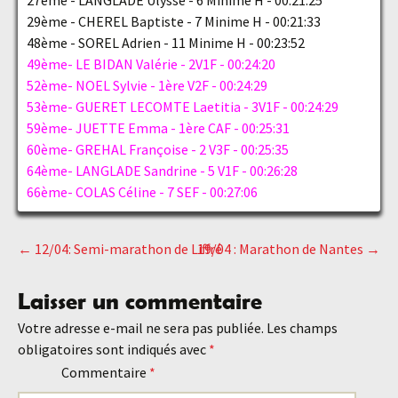
27ème - LANGLADE Ulysse - 6 Minime H - 00:21:25
29ème - CHEREL Baptiste - 7 Minime H - 00:21:33
48ème - SOREL Adrien - 11 Minime H - 00:23:52
49ème- LE BIDAN Valérie - 2V1F - 00:24:20
52ème- NOEL Sylvie - 1ère V2F - 00:24:29
53ème- GUERET LECOMTE Laetitia - 3V1F - 00:24:29
59ème- JUETTE Emma - 1ère CAF - 00:25:31
60ème- GREHAL Françoise - 2 V3F - 00:25:35
64ème- LANGLADE Sandrine - 5 V1F - 00:26:28
66ème- COLAS Céline - 7 SEF - 00:27:06
←
12/04: Semi-marathon de Liffré
19/04 : Marathon de Nantes
→
Navigation
Laisser un commentaire
des
Votre adresse e-mail ne sera pas publiée.
Les champs
obligatoires sont indiqués avec
*
articles
Commentaire
*