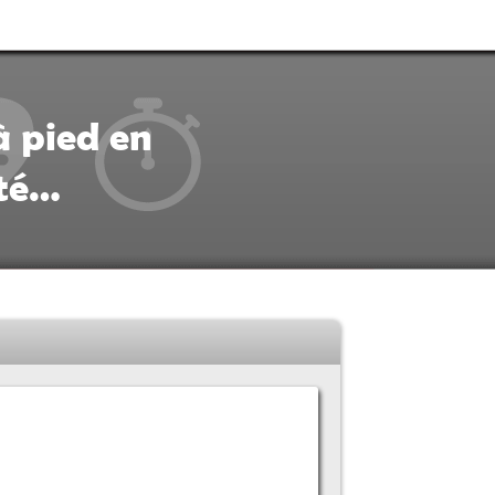
à pied en
ité…