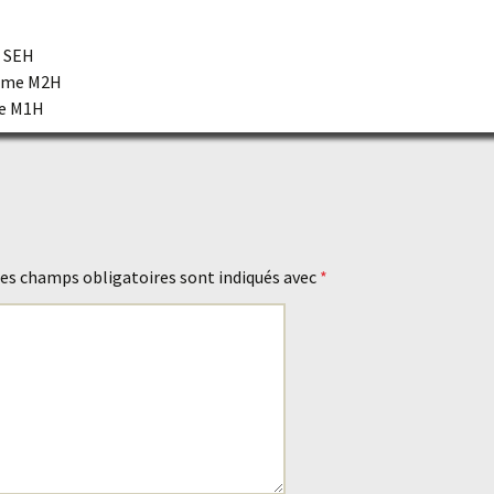
e SEH
5ème M2H
me M1H
es champs obligatoires sont indiqués avec
*