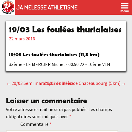
19/03 Les foulées thurialaises
22 mars 2016
19/03
Les foulées thurialaises (11,3 km)
33ème - LE MERCIER Michel - 00:50:22 - 10ème V1H
←
20/03 Semi marathon de Brière
26/03 Foulées de Chateaubourg (5km)
→
Navigation
Laisser un commentaire
des
Votre adresse e-mail ne sera pas publiée.
Les champs
obligatoires sont indiqués avec
*
articles
Commentaire
*