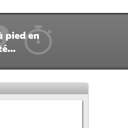
à pied en
ité…