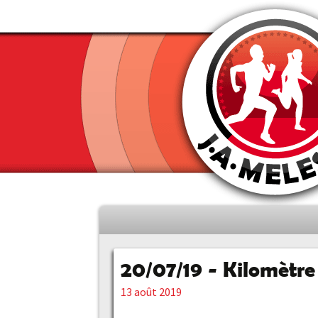
Aller
au
contenu
20/07/19 - Kilomètre 
principal
13 août 2019