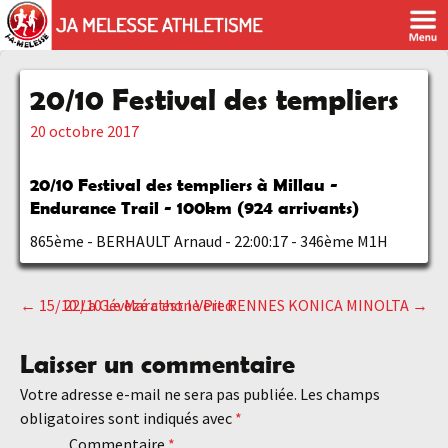
20/10 Festival des templiers
20 octobre 2017
20/10 Festival des templiers à Millau -
Endurance Trail - 100km (924 arrivants)
865ème - BERHAULT Arnaud - 22:00:17 - 346ème M1H
←
15/10 La Gévezé c'est le Pied
22/10 Le Marathon Vert RENNES KONICA MINOLTA
→
Navigation
Laisser un commentaire
des
Votre adresse e-mail ne sera pas publiée.
Les champs
obligatoires sont indiqués avec
*
articles
Commentaire
*