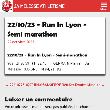
22/10/23 - Run In Lyon -
Semi marathon
22 octobre 2023
22/10/23 - Run In Lyon - Semi-marathon
903 1h36'59'' (1h32'45'') GERMAIN Pierre Ja
Melesse 035 BRE M3M/71 D2
←
22/10/23 - POUILLY-SANCERRE - 20 Km Route
22/10/23 - Marathon Vert Rennes Konica Minolta
→
Navigation
Laisser un commentaire
des
Votre adresse e-mail ne sera pas publiée.
Les champs