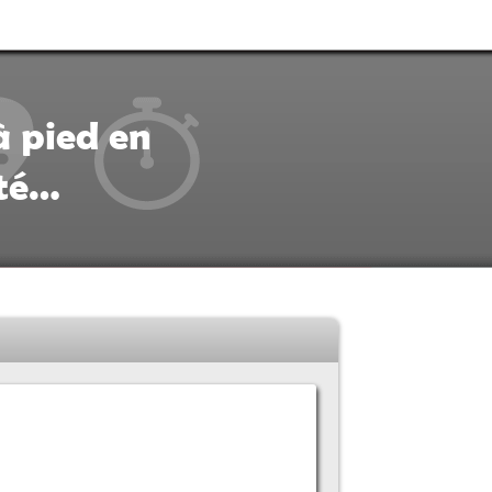
à pied en
ité…