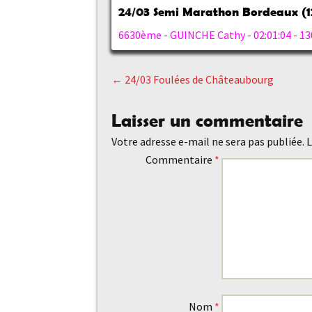
24/0
3
Semi Marathon Bordeaux (12
6630ème - GUINCHE Cathy - 02:01:04 - 
←
24/03 Foulées de Châteaubourg
Navigation
Laisser un commentaire
des
Votre adresse e-mail ne sera pas publiée.
L
Commentaire
*
articles
Nom
*