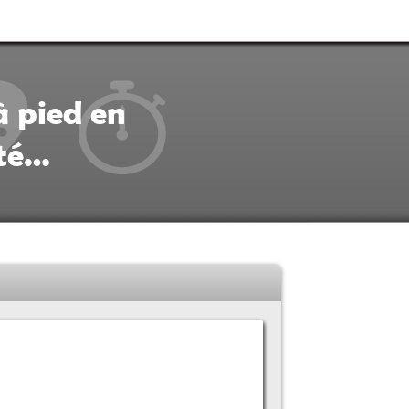
à pied en
ité…