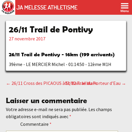
26/11 Trail de Pontivy
27 novembre 2017
26/11 Trail de Pontivy - 16km (199 arrivants)
39ème - LE MERCIER Michel - 01:14:50 - 12ème M1H
←
26/11 Cross des PICAOUS à St Marc le blanc
03/12 Trail du Porteur d'Eau
→
Navigation
Laisser un commentaire
des
Votre adresse e-mail ne sera pas publiée.
Les champs
obligatoires sont indiqués avec
*
articles
Commentaire
*