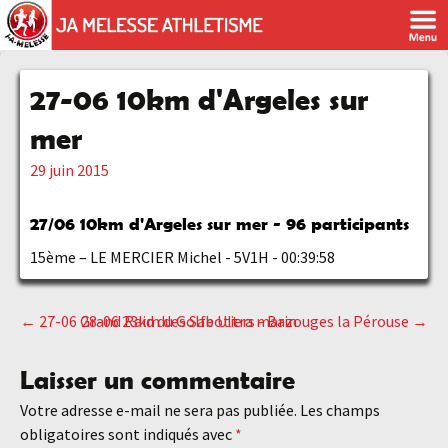
27-06 10km d'Argeles sur
mer
29 juin 2015
27/06
10km d'Argeles sur mer - 96 participants
15ème – LE MERCIER Michel - 5V1H - 00:39:58
←
27-06 Grand Raid du Golfe Ultra marin
28-06 23km des Sabotiers - Bazouges la Pérouse
→
Navigation
Laisser un commentaire
des
Votre adresse e-mail ne sera pas publiée.
Les champs
obligatoires sont indiqués avec
*