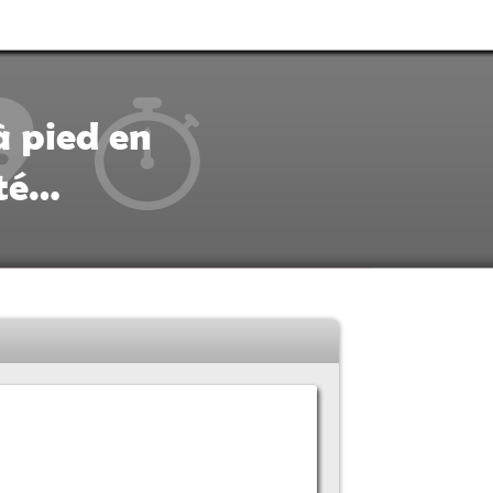
à pied en
ité…