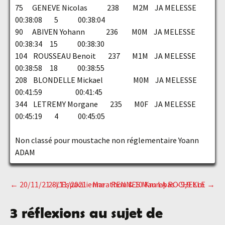
75 GENEVE Nicolas 238 M2M JA MELESSE
00:38:08 5 00:38:04
90 ABIVEN Yohann 236 M0M JA MELESSE
00:38:34 15 00:38:30
104 ROUSSEAU Benoit 237 M1M JA MELESSE
00:38:58 18 00:38:55
208 BLONDELLE Mickael M0M JA MELESSE
00:41:59 00:41:45
344 LETREMY Morgane 235 M0F JA MELESSE
00:45:19 4 00:45:05
Non classé pour moustache non réglementaire Yoann
ADAM
←
20/11/21 - L’Espacilienne - RENNES Maurepas - 9,9 Km
28/11/2021 - Marathon & 10 Km LA ROCHELLE
→
Navigation
3 réflexions au sujet de
des