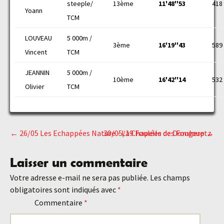
steeple/
13ème
11'48''53
418
Yoann
TCM
LOUVEAU
5 000m /
3ème
16'19''43
589
Vincent
TCM
JEANNIN
5 000m /
10ème
16'42''14
532
Olivier
TCM
←
26/05 Les Echappées Nature - La Chapelle des Fougeretz
30/05/19 Foulées de Domloup
→
Navigation
Laisser un commentaire
des
Votre adresse e-mail ne sera pas publiée.
Les champs
obligatoires sont indiqués avec
*
articles
Commentaire
*