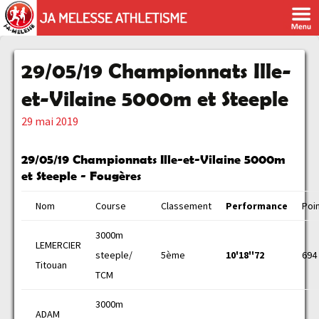
29/05/19 Championnats Ille-
et-Vilaine 5000m et Steeple
29 mai 2019
29/05/19 Championnats Ille-et-Vilaine 5000m
et Steeple - Fougères
Nom
Course
Classement
Performance
Poi
3000m
LEMERCIER
steeple/
5ème
10'18''72
694
Titouan
TCM
3000m
ADAM