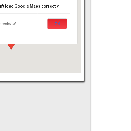
n't load Google Maps correctly.
Fougères
OK
s website?
centre - Fougères
Événements