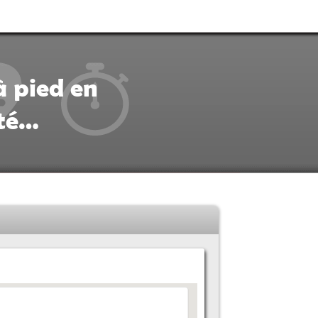
à pied en
ité…