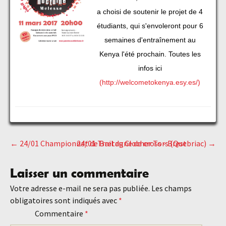
a choisi de soutenir le projet de 4
étudiants, qui s'envoleront pour 6
semaines d'entraînement au
Kenya l'été prochain. Toutes les
infos ici
(http://welcometokenya.esy.es/)
←
24/01 Championnat de Bretagne de cross - Brest
24/01 Trail du Clocher Tors (Quebriac)
→
Navigation
Laisser un commentaire
des
Votre adresse e-mail ne sera pas publiée.
Les champs
obligatoires sont indiqués avec
*
articles
Commentaire
*