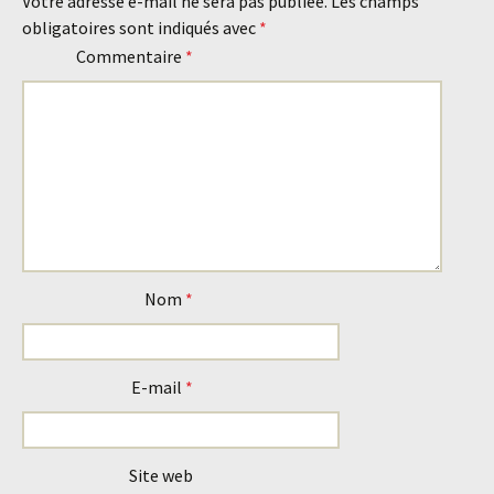
Votre adresse e-mail ne sera pas publiée.
Les champs
obligatoires sont indiqués avec
*
articles
Commentaire
*
Nom
*
E-mail
*
Site web