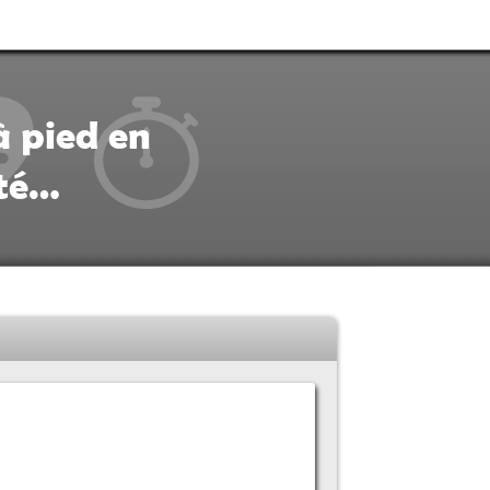
à pied en
ité…