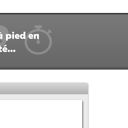
à pied en
ité…