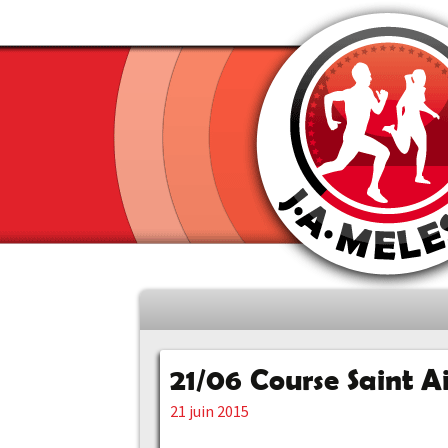
Aller
au
contenu
21/06 Course Saint A
principal
21 juin 2015