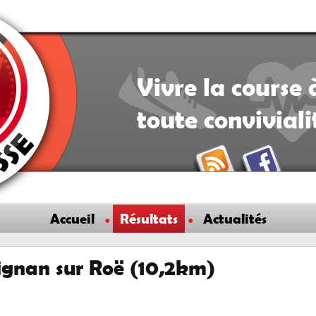
Vivre la course 
toute convivial
Accueil
Résultats
Actualités
ignan sur Roë (10,2km)