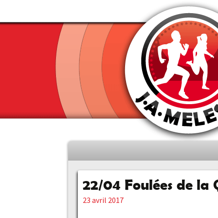
Aller
au
contenu
22/04 Foulées de la
principal
23 avril 2017