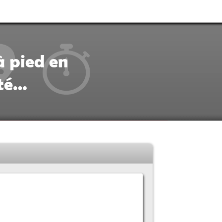
à pied en
ité…