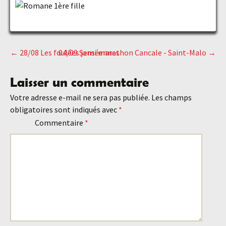
←
28/08 Les foulées janséennes
04/09 Semi marathon Cancale - Saint-Malo
→
Navigation
Laisser un commentaire
des
Votre adresse e-mail ne sera pas publiée.
Les champs
obligatoires sont indiqués avec
*
articles
Commentaire
*