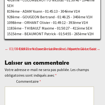
491ème - COLOMBEROTTO Nicolas - 01:39:40 - 194ème
SEH
819ème - ADAM Yoann - 01:45:13 - 304ème V1H
928ème - GOUGEON Bertrand - 01:46:25 - 340ème V1H
1098ème - ORHANT Olivier - 01:49:12 - 393ème V1H
1183ème - THIBAULT Maxime - 01:50:27 - 411ème SEH
1515ème - BEAUMONT Patrick - 01:54:55 - 265ème V2H
←
03/09 Foulées Nature De La Rosière - Montreuil Le Gast
04/09 2ème Course nature des Léopards Guerchais
→
Navigation
Laisser un commentaire
des
Votre adresse e-mail ne sera pas publiée.
Les champs
obligatoires sont indiqués avec
*
articles
Commentaire
*