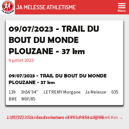
09/07/2023 - TRAIL DU
BOUT DU MONDE
PLOUZANE - 37 km
9 juillet 2023
09/07/2023 - TRAIL DU BOUT DU MONDE
PLOUZANE - 37 km
139 3h56'34'' LETREMY Morgane Ja Melesse 035
BRE M0F/85
←
13/07/23 - Foulées Ercéennes - ERCE PRES LIFFRE - 6 Km
02/07/2023 - Course nature de l'élan chevaignéen
→
Navigation