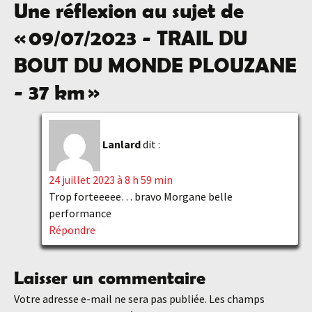
Une réflexion au sujet de
des
«
09/07/2023 - TRAIL DU
articles
BOUT DU MONDE PLOUZANE
- 37 km
»
Lanlard
dit :
24 juillet 2023 à 8 h 59 min
Trop forteeeee… bravo Morgane belle
performance
Répondre
Laisser un commentaire
Votre adresse e-mail ne sera pas publiée.
Les champs