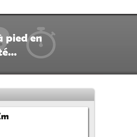
à pied en
ité…
 Km