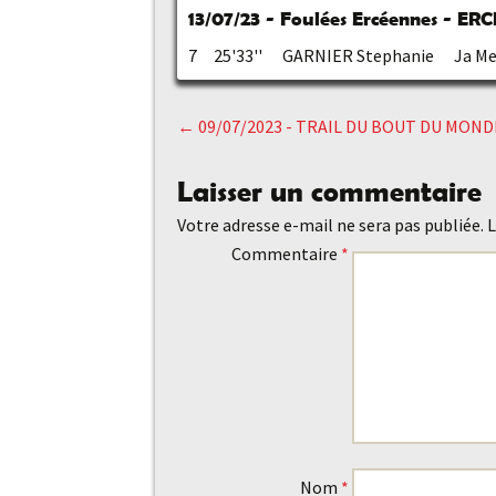
13/07/23 - Foulées Ercéennes - ER
7 25'33'' GARNIER Stephanie Ja Me
←
09/07/2023 - TRAIL DU BOUT DU MOND
Navigation
Laisser un commentaire
des
Votre adresse e-mail ne sera pas publiée.
L
Commentaire
*
articles
Nom
*