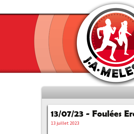
Aller
au
contenu
13/07/23 - Foulées 
principal
13 juillet 2023