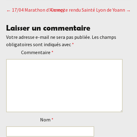
←
17/04 Marathon d'Annecy
Compte rendu Sainté Lyon de Yoann
→
Navigation
Laisser un commentaire
des
Votre adresse e-mail ne sera pas publiée.
Les champs
obligatoires sont indiqués avec
*
articles
Commentaire
*
Nom
*